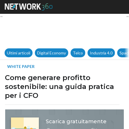
Come generare profitto sosten
Ultimi articoli
Digital Economy
Telco
Industria 4.0
Spac
WHITE PAPER
Come generare profitto
sostenibile: una guida pratica
per i CFO
Scarica gratuitamente