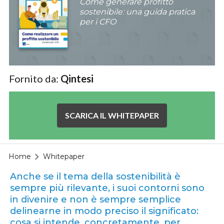
Come generare profitto
sostenibile: una guida pratica
per i CFO
Fornito da:
Qintesi
SCARICA IL WHITEPAPER
Home
Whitepaper
Anche se il tema della sostenibilità è
sempre più rilevante, i suoi contorni sono
in divenire e non è sempre semplice
delinearne in modo preciso il significato:
cosa si intende, concretamente, per