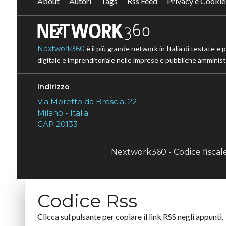
About
Autori
Tags
Rss Feed
Privacy e Cookie
Nextwork360
è il più grande network in Italia di testate e 
digitale e imprenditoriale nelle imprese e pubbliche amministr
Indirizzo
Via Moretto da Brescia, 22
Milano - Italia
CAP 20133
Nextwork360 - Codice fisca
Codice Rss
Clicca sul pulsante per copiare il link RSS negli appunti.