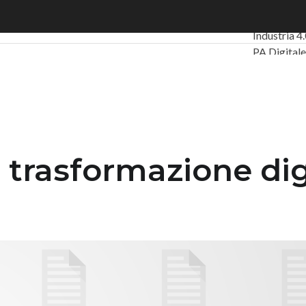
asformazione digitale con la data science
Ultimi artic
Industria 4
PA Digitale
Intelligenza
Videointerv
Podcast
Pr
trasformazione digi