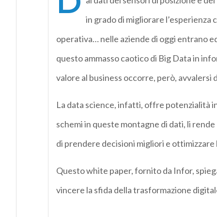
D
ai dati dei sensori di posizione e dei
in grado di migliorare l’esperienza c
operativa… nelle aziende di oggi entrano ed
questo ammasso caotico di Big Data in infor
valore al business occorre, però, avvalersi d
La data science, infatti, offre potenzialità 
schemi in queste montagne di dati, li rende a
di prendere decisioni migliori e ottimizzare 
Questo white paper, fornito da Infor, spieg
vincere la sfida della trasformazione digit