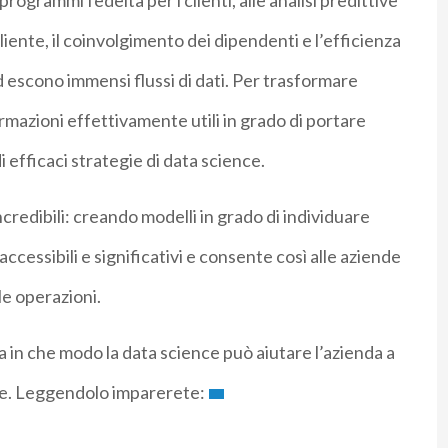
 programmi fedeltà per i clienti, alle analisi predittive
liente, il coinvolgimento dei dipendenti e l’efficienza
 escono immensi flussi di dati. Per trasformare
mazioni effettivamente utili in grado di portare
i efficaci strategie di data science.
incredibili: creando modelli in grado di individuare
ccessibili e significativi e consente così alle aziende
le operazioni.
a in che modo la data science può aiutare l’azienda a
ale. Leggendolo imparerete: