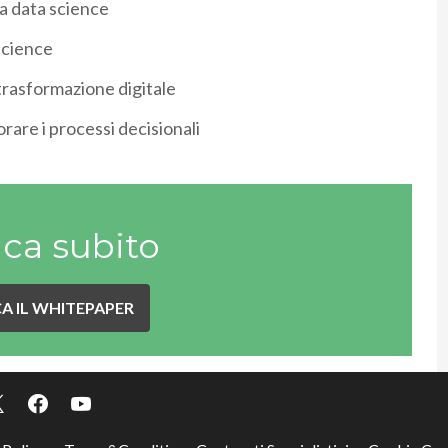
a data science
 science
trasformazione digitale
rare i processi decisionali
ica subito
A IL WHITEPAPER