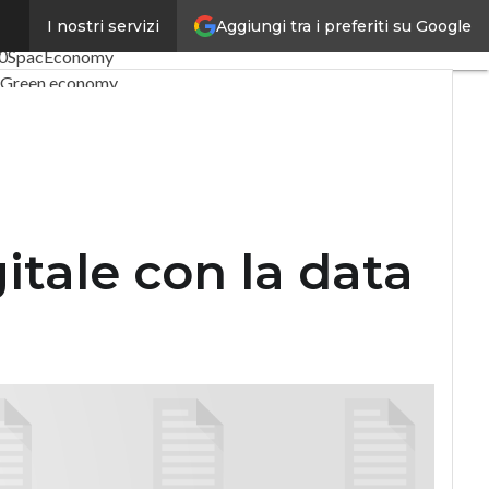
Aggiungi tra i preferiti su Google
I nostri servizi
oli
Digital Economy
Telco
.0
SpacEconomy
Green economy
 artificiale
iste
Le Guide di CorCom
ivacy
tale con la data