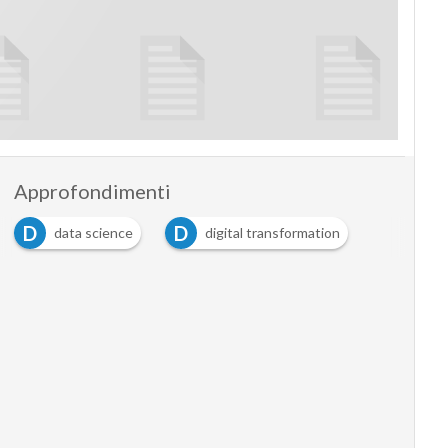
Approfondimenti
D
D
data science
digital transformation