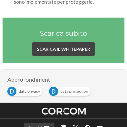
sono implementate per proteggerle.
Scarica subito
SCARICA IL WHITEPAPER
Approfondimenti
D
D
data privacy
data protection
F
G
Fortinet
gdpr