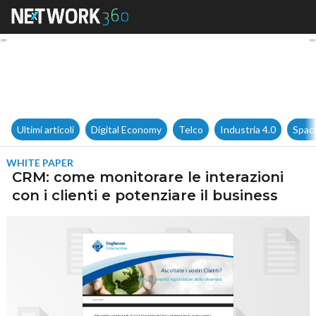
CRM: come monitorare le intera
Ultimi articoli
Digital Economy
Telco
Industria 4.0
Spac
WHITE PAPER
CRM: come monitorare le interazioni
con i clienti e potenziare il business