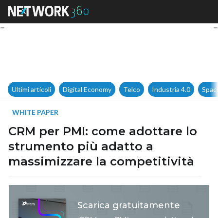
CRM per PMI: come adottare l
Ultimi articoli
Digital Economy
Telco
Industria 4.0
Spac
WHITE PAPER
CRM per PMI: come adottare lo
strumento più adatto a
massimizzare la competitività
Scarica gratuitamente