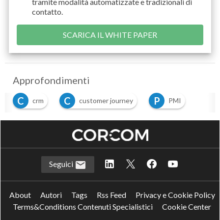
tramite modalità automatizzate e tradizionali di
contatto.
Approfondimenti
C
C
P
crm
customer journey
PMI
Seguici
About
Autori
Tags
Rss Feed
Privacy e Cookie Policy
Terms&Conditions Contenuti Specialistici
Cookie Center