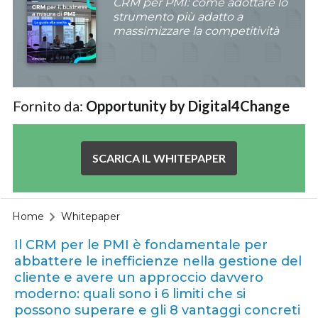
CRM per PMI: come adottare lo
strumento più adatto a
massimizzare la competitività
Fornito da:
Opportunity by Digital4Change
SCARICA IL WHITEPAPER
Home
Whitepaper
Il CRM per le PMI è fondamentale per
abbattere le inefficienze nella gestione del
cliente e avere un approccio davvero
moderno: quali sono i 6 limiti che si
possono superare e gli 8 vantaggi concreti