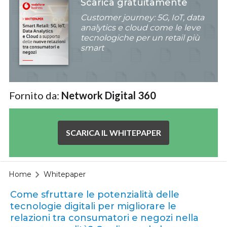
Scarica gratuitamente
Customer journey: 5G, IoT, data
analytics e cloud come le leve
tecnologiche per un retail più
smart
Fornito da:
Network Digital 360
SCARICA IL WHITEPAPER
Home
Whitepaper
Come sfruttare le potenzialità delle
tecnologie digitali per migliorare le
relazioni tra consumatori e negozi nella