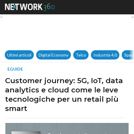
Customer journey: 5G, IoT, dat
Ultimi articoli
Digital Economy
Telco
Industria 4.0
Spac
EGUIDE
Customer journey: 5G, IoT, data
analytics e cloud come le leve
tecnologiche per un retail più
smart