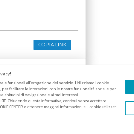
COPIA LINK
ivacy!
e e funzionali all’erogazione del servizio. Utilizziamo i cookie
er facilitare le interazioni con le nostre funzionalità social e per
e abitudini di navigazione e ai tuoi interessi.
KIE. Chiudendo questa informativa, continui senza accettare.
KIE CENTER e ottenere maggiori informazioni sui cookie utilizzati,
COPIA LINK