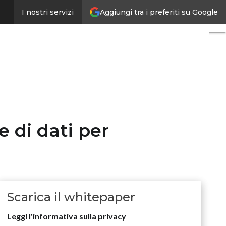
e la competitività del business
Aggiungi tra i preferiti su Google
I nostri servizi
Ultimi
articoli
Digital
Economy
Telco
Industria
4.0
SpacEconomy
PA
Digitale
 di dati per
Green
economy
Intelligenza
artificiale
Videointerviste
Scarica il whitepaper
Le
Guide di
Leggi l'informativa sulla privacy
CorCom