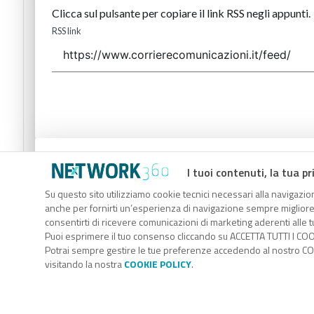
Clicca sul pulsante per copiare il link RSS negli appunti.
RSS link
Codice Rss
I tuoi contenuti, la tua pr
Clicca sul pulsante per copiare il link RSS negli appunti.
Su questo sito utilizziamo cookie tecnici necessari alla navigazion
anche per fornirti un’esperienza di navigazione sempre migliore, p
RSS link
consentirti di ricevere comunicazioni di marketing aderenti alle tu
Puoi esprimere il tuo consenso cliccando su ACCETTA TUTTI I COO
Potrai sempre gestire le tue preferenze accedendo al nostro COO
visitando la nostra
COOKIE POLICY
.