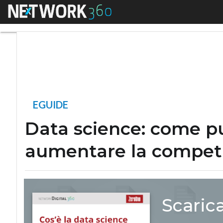
Menu
Data science: come
EGUIDE
Data science: come pun
aumentare la competit
Scaric