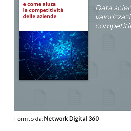
Data scie
valorizzaz
competitiv
Fornito da:
Network Digital 360