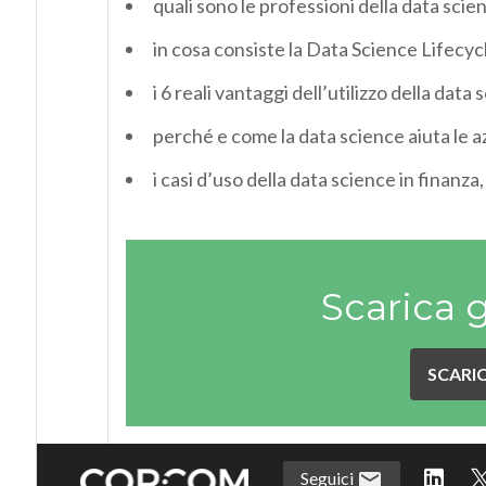
quali sono le professioni della data scie
in cosa consiste la Data Science Lifecyc
i 6 reali vantaggi dell’utilizzo della data
perché e come la data science aiuta le 
i casi d’uso della data science in finanza
Scarica 
SCARIC
Seguici