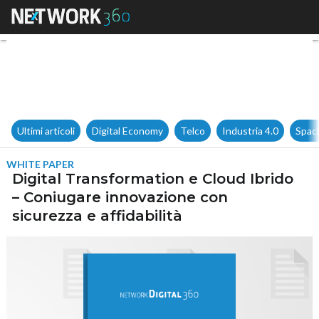
Digital Transformation e Clou
Ultimi articoli
Digital Economy
Telco
Industria 4.0
Spac
WHITE PAPER
Digital Transformation e Cloud Ibrido
– Coniugare innovazione con
sicurezza e affidabilità