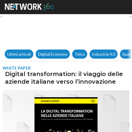
Digital transformation: il viag
Ultimi articoli
Digital Economy
Telco
Industria 4.0
Spac
WHITE PAPER
Digital transformation: il viaggio delle
aziende italiane verso l’innovazione