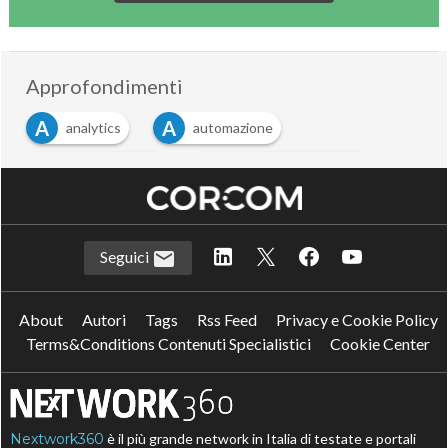
Approfondimenti
A
A
analytics
automazione
D
E
digitalizzazione
economia on-demand
Seguici
About
Autori
Tags
Rss Feed
Privacy e Cookie Policy
Terms&Conditions Contenuti Specialistici
Cookie Center
Nextwork360
è il più grande network in Italia di testate e portali