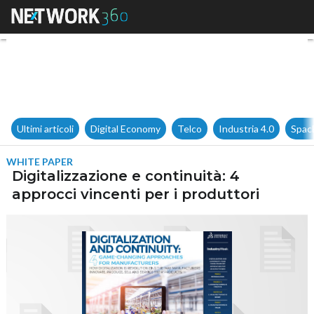
Digitalizzazione e continuità: 
Ultimi articoli
Digital Economy
Telco
Industria 4.0
Spac
WHITE PAPER
Digitalizzazione e continuità: 4
approcci vincenti per i produttori