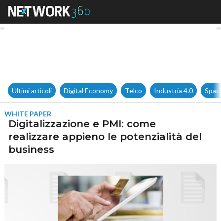
Digitalizzazione e PMI: come 
Ultimi articoli
Digital Economy
Telco
Industria 4.0
Spac
WHITE PAPER
Digitalizzazione e PMI: come
realizzare appieno le potenzialità del
business