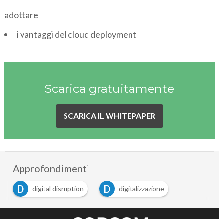
adottare
i vantaggi del cloud deployment
Scarica gratuitamente
SCARICA IL WHITEPAPER
Approfondimenti
D
D
digital disruption
digitalizzazione
P
PMI