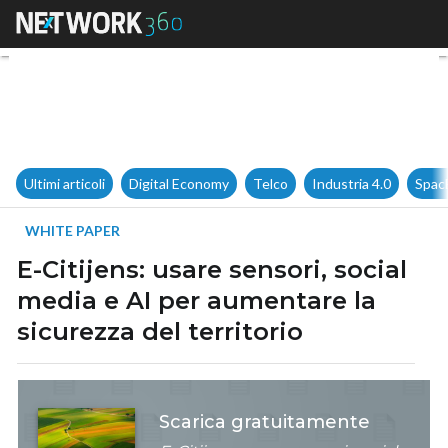
E-Citijens: usare sensori, soci
Ultimi articoli
Digital Economy
Telco
Industria 4.0
Spac
WHITE PAPER
E-Citijens: usare sensori, social
media e AI per aumentare la
sicurezza del territorio
Scarica gratuitamente