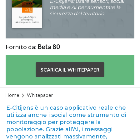
E-Citijens: usare sensori, social
media e AI per aumentare la
sicurezza del territorio
Fornito da:
Beta 80
SCARICA IL WHITEPAPER
Home
Whitepaper
E-Citijens è un caso applicativo reale che
utilizza anche i social come strumento di
monitoraggio per proteggere la
popolazione. Grazie all’AI, i messaggi
vengono analizzati massivamente,