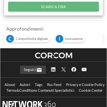
Approfondimenti
C
I
Competitività digitale
innovazione
S
sostenibilità
Seguici
About
Autori
Tags
Rss Feed
Privacy e Cookie Policy
Terms&Conditions Contenuti Specialistici
Cookie Center