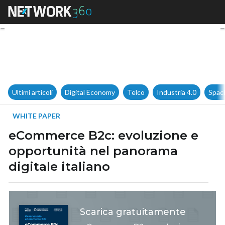
eCommerce B2c: evoluzione e 
Ultimi articoli
Digital Economy
Telco
Industria 4.0
Spac
WHITE PAPER
eCommerce B2c: evoluzione e
opportunità nel panorama
digitale italiano
Scarica gratuitamente