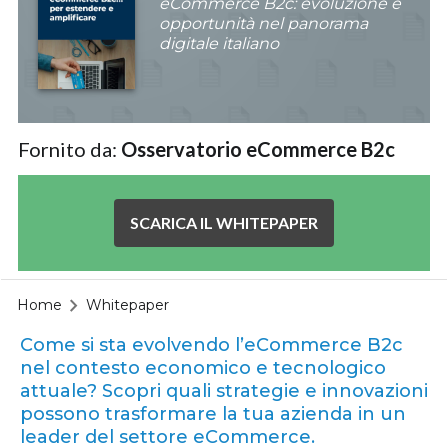
eCommerce B2c: evoluzione e
opportunità nel panorama
digitale italiano
Fornito da:
Osservatorio eCommerce B2c
SCARICA IL WHITEPAPER
Home
Whitepaper
Come si sta evolvendo l’eCommerce B2c
nel contesto economico e tecnologico
attuale? Scopri quali strategie e innovazioni
possono trasformare la tua azienda in un
leader del settore eCommerce.