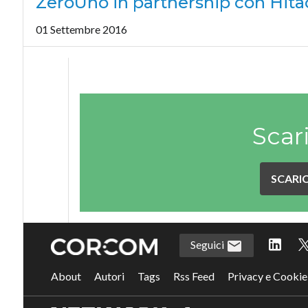
ZeroUno in partnership con Hita
01 Settembre 2016
Scar
SCARIC
Seguici
About
Autori
Tags
Rss Feed
Privacy e Cookie