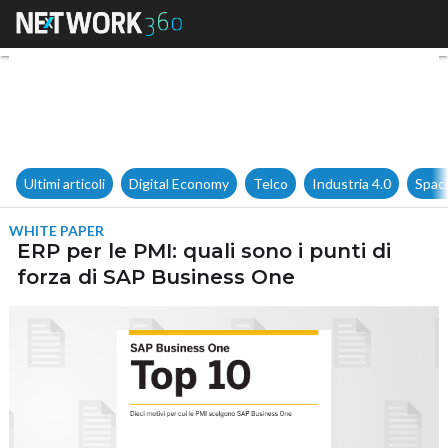
ERP per le PMI: quali sono i p
Ultimi articoli
Digital Economy
Telco
Industria 4.0
Spac
WHITE PAPER
ERP per le PMI: quali sono i punti di
forza di SAP Business One