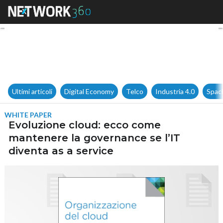
Evoluzione cloud: ecco come m
Ultimi articoli
Digital Economy
Telco
Industria 4.0
Spac
WHITE PAPER
Evoluzione cloud: ecco come
mantenere la governance se l’IT
diventa as a service