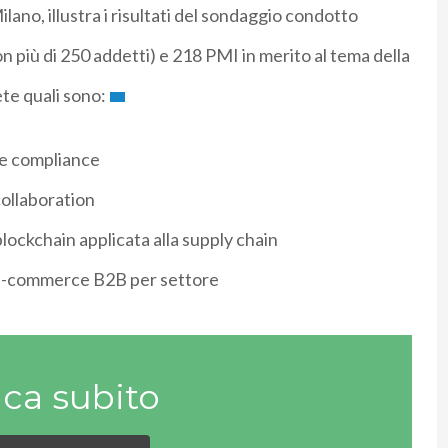
ano, illustra i risultati del sondaggio condotto
n più di 250 addetti) e 218 PMI in merito al tema della
te quali sono:
le compliance
collaboration
 blockchain applicata alla supply chain
up e-commerce B2B per settore
ica subito