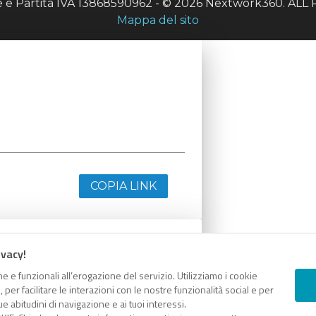
le e Partita IVA 13868590962 - © 2026 Nextwork360. A
Mappa del sito
COPIA LINK
ivacy!
e e funzionali all’erogazione del servizio. Utilizziamo i cookie
er facilitare le interazioni con le nostre funzionalità social e per
e abitudini di navigazione e ai tuoi interessi.