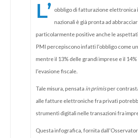
L’
obbligo di fatturazione elettronica i
nazionali è già pronta ad abbracci
particolarmente positive anche le aspettativ
PMI percepiscono infatti l’obbligo come un’
mentre il 13% delle grandi imprese e il 14
l’evasione fiscale.
Tale misura, pensata
in primis
per contrasta
alle fatture elettroniche fra privati potre
strumenti digitali nelle transazioni fra impr
Questa infografica, fornita dall’Osservat