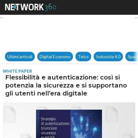
Flessibilità e autenticazione: 
Ultimi articoli
Digital Economy
Telco
Industria 4.0
Spac
WHITE PAPER
Flessibilità e autenticazione: così si
potenzia la sicurezza e si supportano
gli utenti nell’era digitale