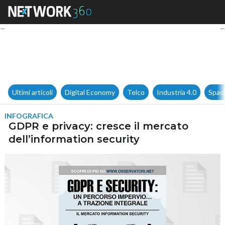
GDPR e privacy: cresce il merc
Ultimi articoli
Digital Economy
Telco
Industria 4.0
Spac
INFOGRAFICA
GDPR e privacy: cresce il mercato
dell’information security