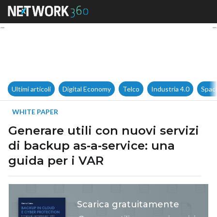
Generare utili con nuovi servi
Ultimi articoli
Digital Economy
Telco
Industria 4.0
Spac
WHITE PAPER
Generare utili con nuovi servizi
di backup as‑a‑service: una
guida per i VAR
Scarica gratuitamente