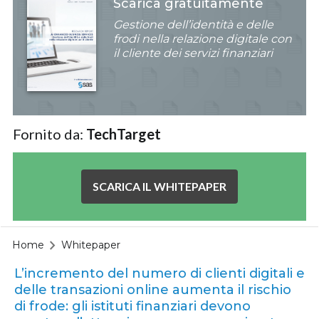
Scarica gratuitamente
Gestione dell’identità e delle
frodi nella relazione digitale con
il cliente dei servizi finanziari
Fornito da:
TechTarget
SCARICA IL WHITEPAPER
Home
Whitepaper
L’incremento del numero di clienti digitali e
delle transazioni online aumenta il rischio
di frode: gli istituti finanziari devono