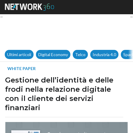
Gestione dell’identità e delle f
Ultimi articoli
Digital Economy
Telco
Industria 4.0
Spac
WHITE PAPER
Gestione dell’identità e delle
frodi nella relazione digitale
con il cliente dei servizi
finanziari