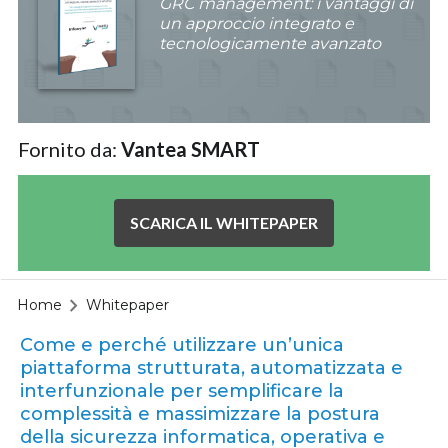
GRC management: i vantaggi di
un approccio integrato e
tecnologicamente avanzato
Fornito da:
Vantea SMART
SCARICA IL WHITEPAPER
Home
Whitepaper
Come e perché utilizzare un’unica
piattaforma strutturata, automatizzata e
interfunzionale per semplificare la
complessità e massimizzare la postura
della sicurezza informatica, operativa e