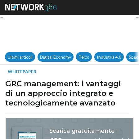
GRC management: i vantaggi 
Ultimi articoli
Digital Economy
Telco
Industria 4.0
Spac
WHITEPAPER
GRC management: i vantaggi
di un approccio integrato e
tecnologicamente avanzato
Scarica gratuitamente