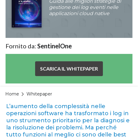
Guida alle migliori strategie di
gestione dei log eventi nelle
applicazioni cloud native
Fornito da:
SentinelOne
SCARICA IL WHITEPAPER
Home
Whitepaper
L’aumento della complessità nelle
operazioni software ha trasformato i log in
uno strumento prioritario per la diagnosi e
la risoluzione dei problemi. Ma perché
tutto funzioni al meglio ci sono delle best