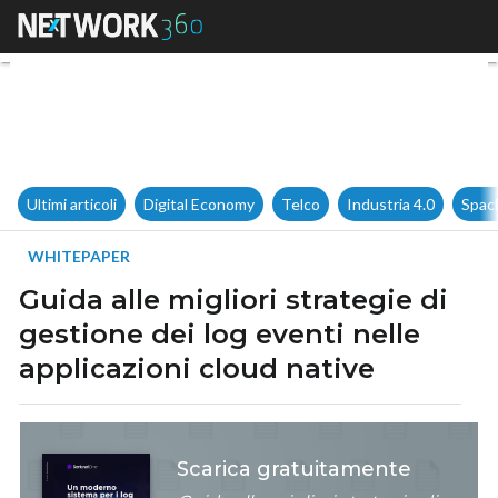
Guida alle migliori strategie d
Ultimi articoli
Digital Economy
Telco
Industria 4.0
Spac
WHITEPAPER
Guida alle migliori strategie di
gestione dei log eventi nelle
applicazioni cloud native
Scarica gratuitamente