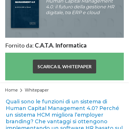
Human Capital Management
4.0: il futuro della gestione HR
digitale, tra ERP e cloud
Fornito da:
C.A.T.A. Informatica
SCARICA IL WHITEPAPER
Home
Whitepaper
Quali sono le funzioni di un sistema di
Human Capital Management 4.0? Perché
un sistema HCM migliora l’employer
branding? Che vantaggi si ottengono
implementando un software HR basato sul