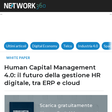
Human Capital Management 4.0:
Ultimi articoli
Digital Economy
Telco
Industria 4.0
Spac
WHITE PAPER
Human Capital Management
4.0: il futuro della gestione HR
digitale, tra ERP e cloud
Scarica gratuitamente