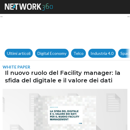
Il nuovo ruolo del Facility mana
Ultimi articoli
Digital Economy
Telco
Industria 4.0
Spac
WHITE PAPER
Il nuovo ruolo del Facility manager: la
sfida del digitale e il valore dei dati