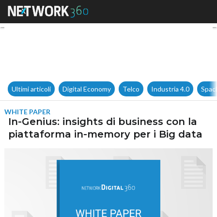
In-Genius: insights di busine
Ultimi articoli
Digital Economy
Telco
Industria 4.0
Spac
WHITE PAPER
In-Genius: insights di business con la
piattaforma in-memory per i Big data