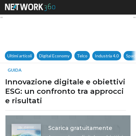
Innovazione digitale e obiettiv
Ultimi articoli
Digital Economy
Telco
Industria 4.0
Spac
GUIDA
Innovazione digitale e obiettivi
ESG: un confronto tra approcci
e risultati
Scarica gratuitamente