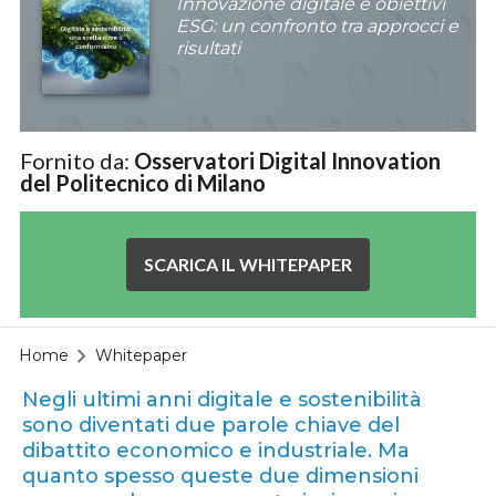
Innovazione digitale e obiettivi
ESG: un confronto tra approcci e
risultati
Fornito da:
Osservatori Digital Innovation
del Politecnico di Milano
SCARICA IL WHITEPAPER
Home
Whitepaper
Negli ultimi anni digitale e sostenibilità
sono diventati due parole chiave del
dibattito economico e industriale. Ma
quanto spesso queste due dimensioni