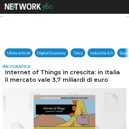
Internet of Things in crescita: 
Ultimi articoli
Digital Economy
Telco
Industria 4.0
Spac
INFOGRAFICA
Internet of Things in crescita: in Italia
il mercato vale 3,7 miliardi di euro