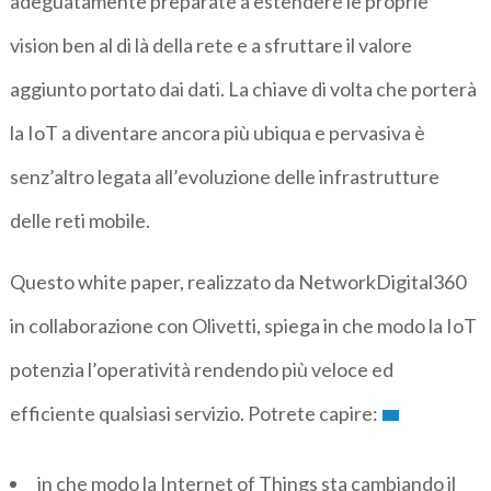
adeguatamente preparate a estendere le proprie
vision ben al di là della rete e a sfruttare il valore
aggiunto portato dai dati. La chiave di volta che porterà
la IoT a diventare ancora più ubiqua e pervasiva è
senz’altro legata all’evoluzione delle infrastrutture
delle reti mobile.
Questo white paper, realizzato da NetworkDigital360
in collaborazione con Olivetti, spiega in che modo la IoT
potenzia l’operatività rendendo più veloce ed
efficiente qualsiasi servizio. Potrete capire:
in che modo la Internet of Things sta cambiando il