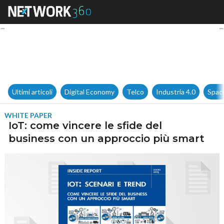
IoT: come vincere le sfide de
Ultimi articoli
Digital Economy
Telco
Industria 4.0
Spac
WHITE PAPER
IoT: come vincere le sfide del
business con un approccio più smart