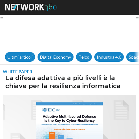
La difesa adattiva a più livelli
Ultimi articoli
Digital Economy
Telco
Industria 4.0
Spac
WHITE PAPER
La difesa adattiva a più livelli è la
chiave per la resilienza informatica