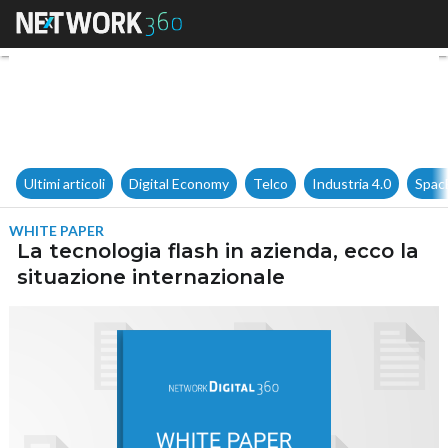
La tecnologia flash in azienda
Ultimi articoli
Digital Economy
Telco
Industria 4.0
Spac
WHITE PAPER
La tecnologia flash in azienda, ecco la
situazione internazionale