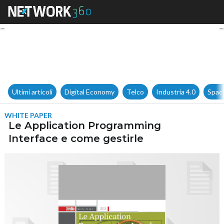
Le Application Programming I
Ultimi articoli
Digital Economy
Telco
Industria 4.0
Spac
WHITE PAPER
Le Application Programming
Interface e come gestirle