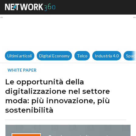
Le opportunità della digitaliz
Ultimi articoli
Digital Economy
Telco
Industria 4.0
Spac
WHITE PAPER
Le opportunità della
digitalizzazione nel settore
moda: più innovazione, più
sostenibilità