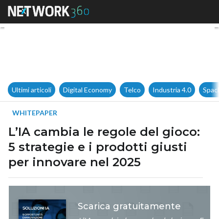
L’IA cambia le regole del gioco
Ultimi articoli
Digital Economy
Telco
Industria 4.0
Spac
WHITEPAPER
L’IA cambia le regole del gioco:
5 strategie e i prodotti giusti
per innovare nel 2025
Scarica gratuitamente