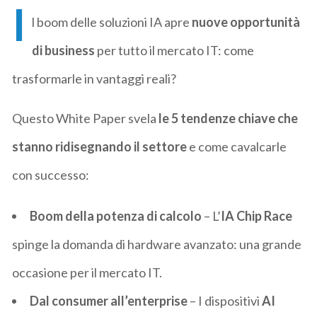
I
l boom delle soluzioni IA apre
nuove opportunità
di business
per tutto il mercato IT: come
trasformarle in vantaggi reali?
Questo White Paper svela
le 5 tendenze chiave che
stanno ridisegnando il settore
e come cavalcarle
con successo:
Boom della potenza di calcolo
– L’
IA Chip Race
spinge la domanda di hardware avanzato: una grande
occasione per il mercato IT.
Dal consumer all’enterprise
– I dispositivi
AI