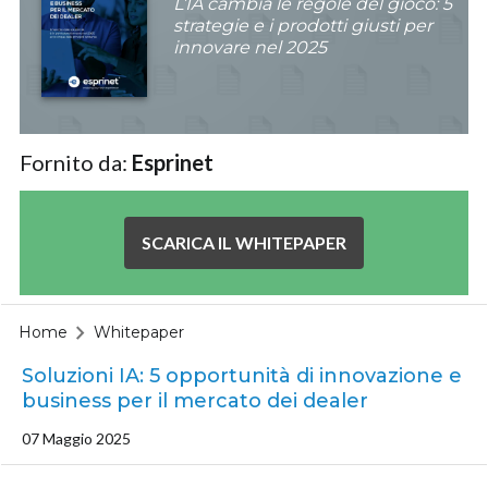
L’IA cambia le regole del gioco: 5
strategie e i prodotti giusti per
innovare nel 2025
Fornito da:
Esprinet
SCARICA IL WHITEPAPER
Home
Whitepaper
Soluzioni IA: 5 opportunità di innovazione e
business per il mercato dei dealer
07 Maggio 2025