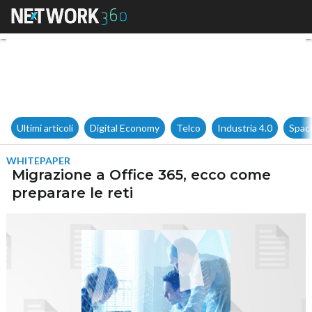
Migrazione a Office 365, ecco
Ultimi articoli
Digital Economy
Telco
Industria 4.0
Spac
WHITEPAPER
Migrazione a Office 365, ecco come
preparare le reti