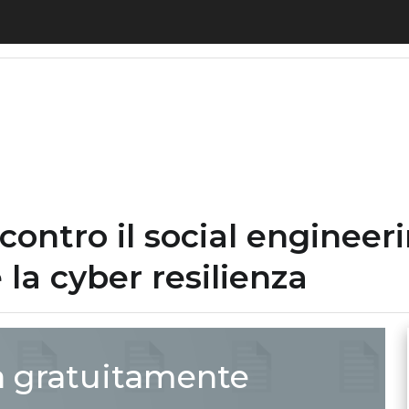
 IT contro il social engineering: 4 strategie chiav
contro il social engineeri
la cyber resilienza
a gratuitamente