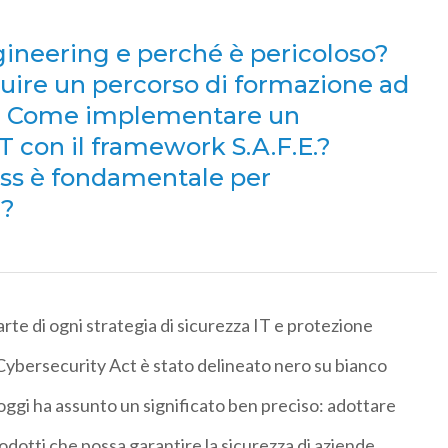
ngineering e perché è pericoloso?
struire un percorso di formazione ad
ng? Come implementare un
IT con il framework S.A.F.E.?
ess è fondamentale per
g?
parte di ogni strategia di sicurezza IT e protezione
Cybersecurity Act è stato delineato nero su bianco
ggi ha assunto un significato ben preciso: adottare
rodotti che possa garantire la sicurezza di aziende,