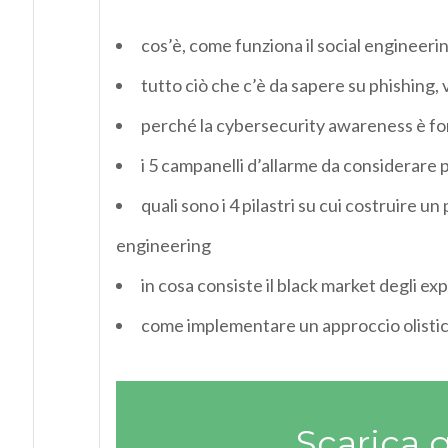
cos’è, come funziona il social engineeri
tutto ciò che c’è da sapere su phishing, 
perché la cybersecurity awareness è fo
i 5 campanelli d’allarme da considerare 
quali sono i 4 pilastri su cui costruire 
engineering
in cosa consiste il black market degli exp
come implementare un approccio olistico
Scarica 