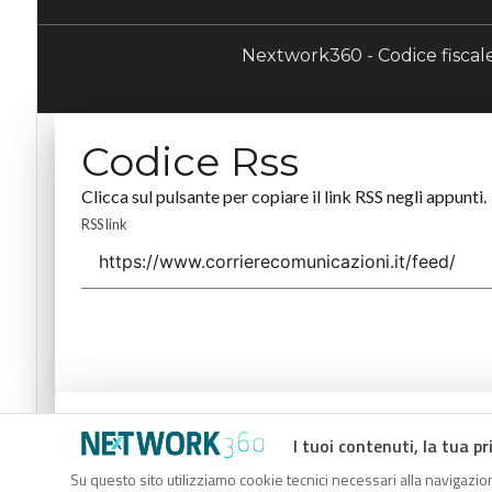
Nextwork360 - Codice fisca
Codice Rss
Clicca sul pulsante per copiare il link RSS negli appunti.
RSS link
Codice Rss
I tuoi contenuti, la tua pr
Clicca sul pulsante per copiare il link RSS negli appunti.
Su questo sito utilizziamo cookie tecnici necessari alla navigazion