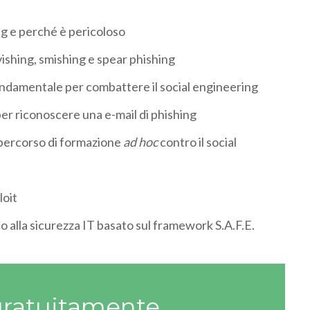
ng e perché è pericoloso
vishing, smishing e spear phishing
ndamentale per combattere il social engineering
per riconoscere una e-mail di phishing
un percorso di formazione
ad hoc
contro il social
loit
 alla sicurezza IT basato sul framework S.A.F.E.
gratuitamente