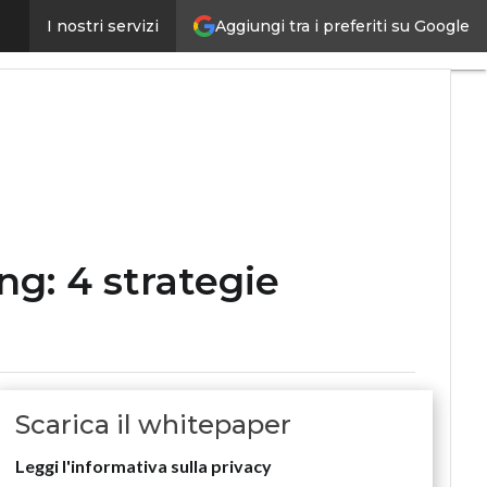
e per aumentare la cyber resilienza
Aggiungi tra i preferiti su Google
I nostri servizi
Ultimi
articoli
Digital
Economy
Telco
Industria
4.0
SpacEconomy
PA
Digitale
ng: 4 strategie
Green
economy
Intelligenza
artificiale
Videointerviste
Scarica il whitepaper
Le
Guide di
Leggi l'informativa sulla privacy
CorCom