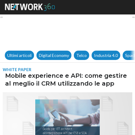
Mobile experience e API: come
Ultimi articoli
Digital Economy
Telco
Industria 4.0
Spac
WHITE PAPER
Mobile experience e API: come gestire
al meglio il CRM utilizzando le app