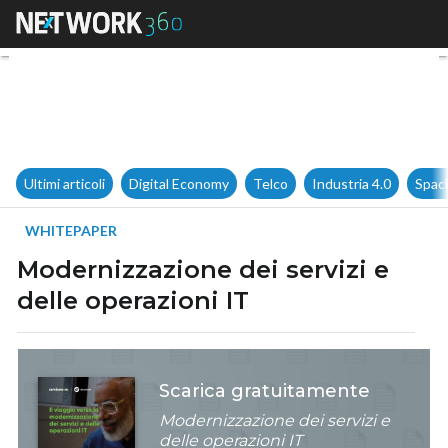
Modernizzazione dei servizi e 
Ultimi articoli
Digital Economy
Telco
Industria 4.0
Spac
WHITEPAPER
Modernizzazione dei servizi e
delle operazioni IT
Scarica gratuitamente
Modernizzazione dei servizi e
delle operazioni IT