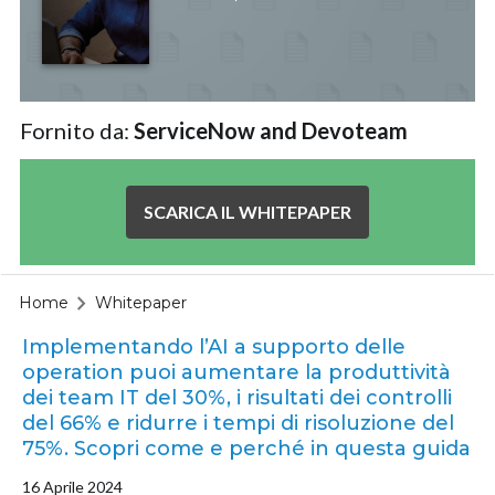
Fornito da:
ServiceNow and Devoteam
SCARICA IL WHITEPAPER
Home
Whitepaper
Implementando l’AI a supporto delle
operation puoi aumentare la produttività
dei team IT del 30%, i risultati dei controlli
del 66% e ridurre i tempi di risoluzione del
75%. Scopri come e perché in questa guida
16 Aprile 2024