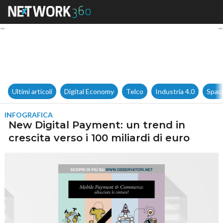
New Digital Payment: un trend 
Ultimi articoli
Digital Economy
Telco
Industria 4.0
Spac
INFOGRAFICA
New Digital Payment: un trend in
crescita verso i 100 miliardi di euro