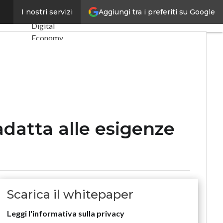
ziendali
Aggiungi tra i preferiti su Google
I nostri servizi
Ultimi articoli
Digital
Economy
Telco
Industria 4.0
SpacEconomy
PA Digitale
Green economy
Intelligenza
artificiale
adatta alle esigenze
Videointerviste
Le Guide di
CorCom
Podcast
Privacy
Scarica il whitepaper
Leggi l'informativa sulla privacy