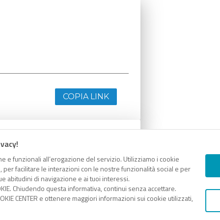
COPIA LINK
ivacy!
e e funzionali all’erogazione del servizio. Utilizziamo i cookie
er facilitare le interazioni con le nostre funzionalità social e per
e abitudini di navigazione e ai tuoi interessi.
KIE. Chiudendo questa informativa, continui senza accettare.
KIE CENTER e ottenere maggiori informazioni sui cookie utilizzati,