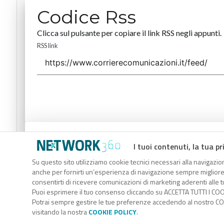
Codice Rss
Clicca sul pulsante per copiare il link RSS negli appunti.
RSS link
Codice Rss
I tuoi contenuti, la tua pr
Clicca sul pulsante per copiare il link RSS negli appunti.
Su questo sito utilizziamo cookie tecnici necessari alla navigazion
anche per fornirti un’esperienza di navigazione sempre migliore, p
RSS link
consentirti di ricevere comunicazioni di marketing aderenti alle tu
Puoi esprimere il tuo consenso cliccando su ACCETTA TUTTI I COO
Potrai sempre gestire le tue preferenze accedendo al nostro COO
visitando la nostra
COOKIE POLICY
.