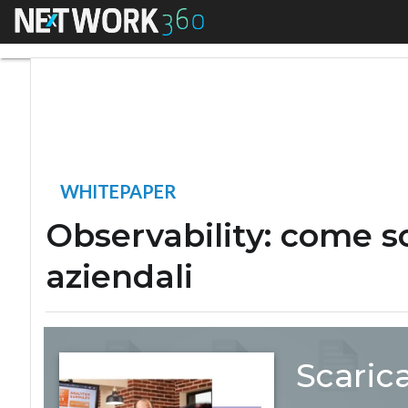
Menu
Observability: come
WHITEPAPER
Observability: come sc
aziendali
Scaric