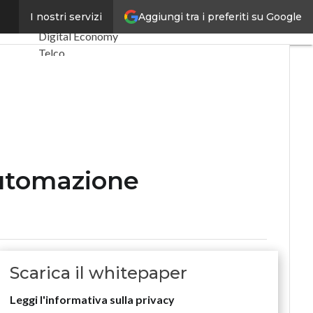
dall’AI
Aggiungi tra i preferiti su Google
I nostri servizi
Ultimi articoli
Digital Economy
Telco
Industria 4.0
SpacEconomy
PA Digitale
Green economy
Intelligenza
artificiale
Videointerviste
automazione
Le Guide di
CorCom
Podcast
Privacy
Scarica il whitepaper
Leggi l'informativa sulla privacy