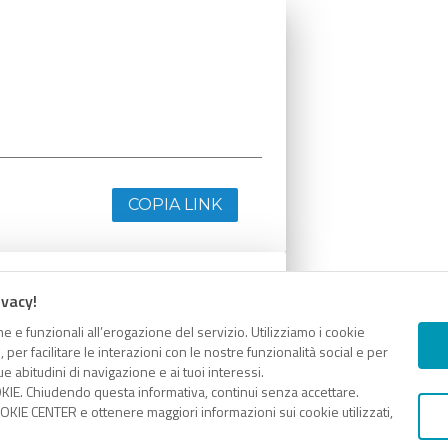
COPIA LINK
ivacy!
e e funzionali all’erogazione del servizio. Utilizziamo i cookie
er facilitare le interazioni con le nostre funzionalità social e per
e abitudini di navigazione e ai tuoi interessi.
KIE. Chiudendo questa informativa, continui senza accettare.
KIE CENTER e ottenere maggiori informazioni sui cookie utilizzati,