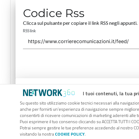
Codice Rss
Clicca sul pulsante per copiare il link RSS negli appunti.
RSS link
Codice Rss
I tuoi contenuti, la tua pr
Clicca sul pulsante per copiare il link RSS negli appunti.
Su questo sito utilizziamo cookie tecnici necessari alla navigazion
anche per fornirti un’esperienza di navigazione sempre migliore, p
RSS link
consentirti di ricevere comunicazioni di marketing aderenti alle tu
Puoi esprimere il tuo consenso cliccando su ACCETTA TUTTI I COO
Potrai sempre gestire le tue preferenze accedendo al nostro COO
visitando la nostra
COOKIE POLICY
.