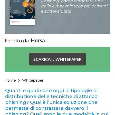
Phishing: come affrontare una
delle cyber-minacce più comuni
e sottovalutate
Fornito da:
Horsa
SCARICA IL WHITEPAPER
Home
Whitepaper
Quanti e quali sono oggi le tipologie di
distribuzione delle tecniche di attacco
phishing? Qual è l’unica soluzione che
permette di contrastare davvero il
phishing? Quali sono le due modalità in cui