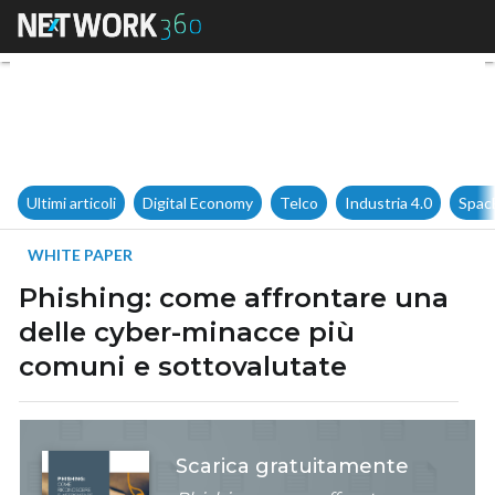
Phishing: come affrontare un
Ultimi articoli
Digital Economy
Telco
Industria 4.0
Spac
WHITE PAPER
Phishing: come affrontare una
delle cyber-minacce più
comuni e sottovalutate
Scarica gratuitamente