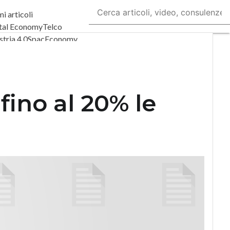
mi articoli
tal Economy
Telco
stria 4.0
SpacEconomy
igitale
Green economy
lligenza artificiale
ointerviste
uide di CorCom
Podcast
fino al 20% le
acy