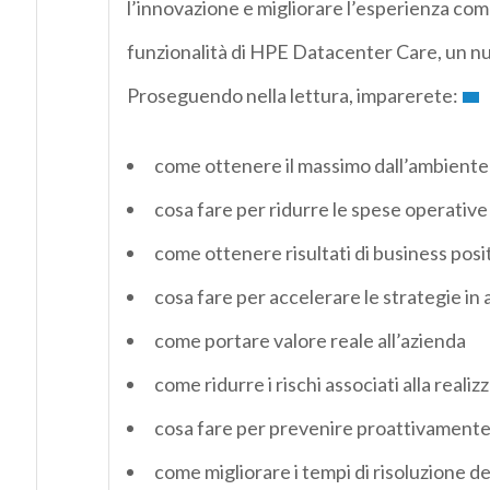
l’innovazione e migliorare l’esperienza com
funzionalità di HPE Datacenter Care, un nuo
Proseguendo nella lettura, imparerete:
come ottenere il massimo dall’ambiente
cosa fare per ridurre le spese operative 
come ottenere risultati di business posit
cosa fare per accelerare le strategie in
come portare valore reale all’azienda
come ridurre i rischi associati alla reali
cosa fare per prevenire proattivamente l
come migliorare i tempi di risoluzione d