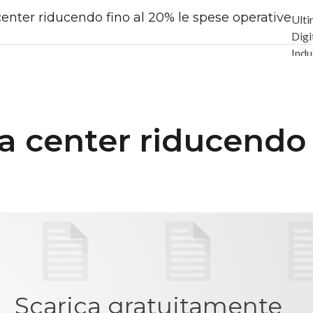
center riducendo fino al 20% le spese operative
Ulti
Digi
Indu
PA D
Inte
Vide
Le G
ta center riducendo 
Priv
Scarica gratuitamente