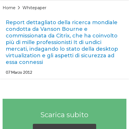
Home
Whitepaper
Report dettagliato della ricerca mondiale
condotta da Vanson Bourne e
commissionata da Citrix, che ha coinvolto
più di mille professionisti It di undici
mercati, indagando lo stato della desktop
virtualization e gli aspetti di sicurezza ad
essa connessi
07 Marzo 2012
Scarica subito