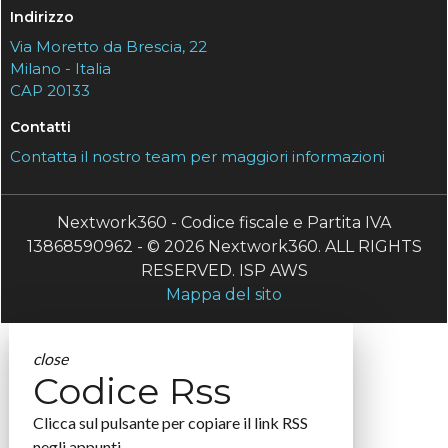
Indirizzo
Via Moretto da Brescia, 22
Milano - Italia
CAP 20133
Contatti
Contatta il nostro team per maggiori informazioni
Nextwork360 - Codice fiscale e Partita IVA
13868590962 - © 2026 Nextwork360. ALL RIGHTS
RESERVED. ISP AWS
Mappa del sito
close
Codice Rss
Clicca sul pulsante per copiare il link RSS
negli appunti.