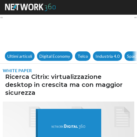
Ricerca Citrix: virtualizzazi
Ultimi articoli
Digital Economy
Telco
Industria 4.0
Spac
WHITE PAPER
Ricerca Citrix: virtualizzazione
desktop in crescita ma con maggior
sicurezza