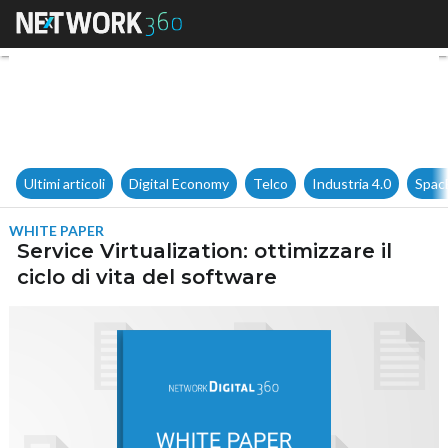
Service Virtualization: ottimizz
Ultimi articoli
Digital Economy
Telco
Industria 4.0
Spac
WHITE PAPER
Service Virtualization: ottimizzare il
ciclo di vita del software