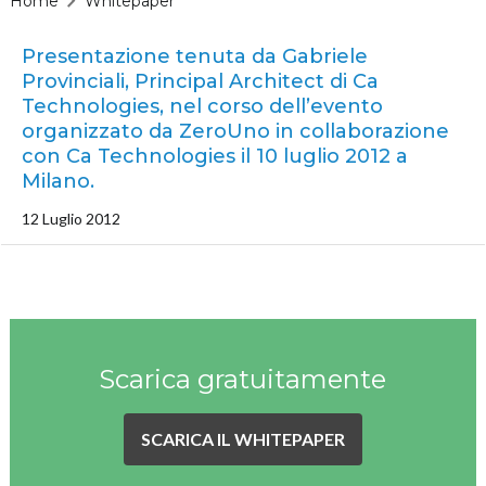
Home
Whitepaper
Presentazione tenuta da Gabriele
Provinciali, Principal Architect di Ca
Technologies, nel corso dell’evento
organizzato da ZeroUno in collaborazione
con Ca Technologies il 10 luglio 2012 a
Milano.
12 Luglio 2012
Scarica gratuitamente
SCARICA IL WHITEPAPER