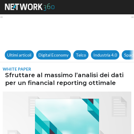
Sfruttare al massimo l’analisi
Ultimi articoli
Digital Economy
Telco
Industria 4.0
Spac
WHITE PAPER
Sfruttare al massimo l’analisi dei dati
per un financial reporting ottimale