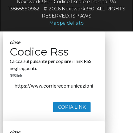
Nextwork360 - Codice fiscale e Partita IVA
13868590962 - © 2026 Nextwork360. ALL RIGHTS
RESERVED. ISP AWS
Mappa del sito
close
Codice Rss
Clicca sul pulsante per copiare il link RSS
negli appunti.
RSS link
COPIA LINK
close