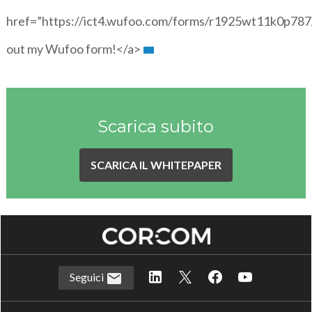
href=”https://ict4.wufoo.com/forms/r1925wt11k0p787/
out my Wufoo form!</a>
Scarica subito
SCARICA IL WHITEPAPER
Seguici