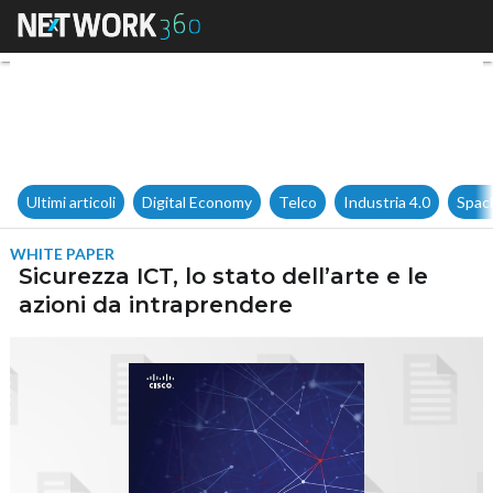
Sicurezza ICT, lo stato dell’ar
Ultimi articoli
Digital Economy
Telco
Industria 4.0
Spac
WHITE PAPER
Sicurezza ICT, lo stato dell’arte e le
azioni da intraprendere