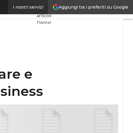
re il business
Aggiungi tra i preferiti su Google
I nostri servizi
Ultimi
articoli
Digital
Economy
Telco
Industria
4.0
SpacEconomy
PA
are e
Digitale
Green
usiness
economy
Intelligenza
artificiale
Videointerviste
Le
Guide di
CorCom