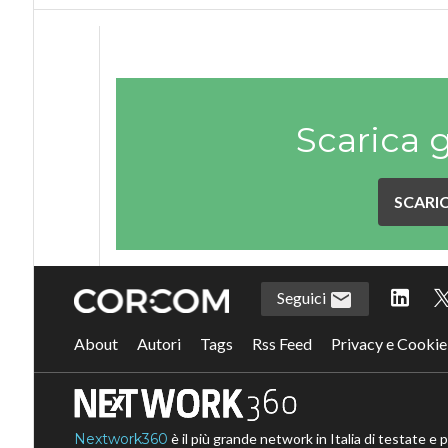
Scarica 
SCARIC
Seguici
About
Autori
Tags
Rss Feed
Privacy e Cookie
Nextwork360
è il più grande network in Italia di testate e 