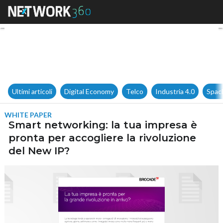
Smart networking: la tua impr
Ultimi articoli
Digital Economy
Telco
Industria 4.0
Spac
WHITE PAPER
Smart networking: la tua impresa è
pronta per accogliere la rivoluzione
del New IP?