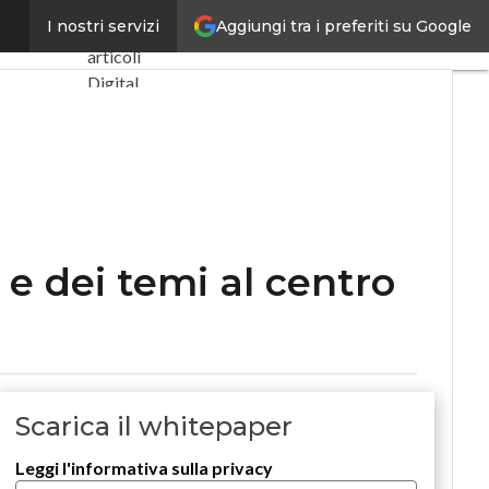
ella fiera
Aggiungi tra i preferiti su Google
I nostri servizi
Ultimi
articoli
Digital
Economy
Telco
Industria 4.0
SpacEconomy
PA Digitale
Green
economy
 e dei temi al centro
Intelligenza
artificiale
Videointerviste
Le Guide di
CorCom
Scarica il whitepaper
Podcast
Privacy
Leggi l'informativa sulla privacy