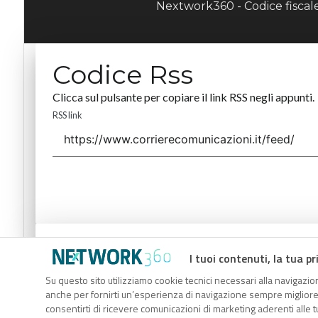
Nextwork360 - Codice fisca
Codice Rss
Clicca sul pulsante per copiare il link RSS negli appunti.
RSS link
Codice Rss
I tuoi contenuti, la tua pr
Clicca sul pulsante per copiare il link RSS negli appunti.
Su questo sito utilizziamo cookie tecnici necessari alla navigazion
anche per fornirti un’esperienza di navigazione sempre migliore, p
RSS link
consentirti di ricevere comunicazioni di marketing aderenti alle tu