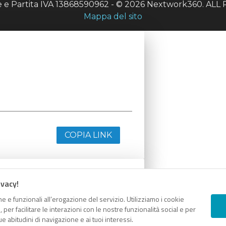
le e Partita IVA 13868590962 - © 2026 Nextwork360. A
Mappa del sito
COPIA LINK
ivacy!
e e funzionali all’erogazione del servizio. Utilizziamo i cookie
er facilitare le interazioni con le nostre funzionalità social e per
e abitudini di navigazione e ai tuoi interessi.